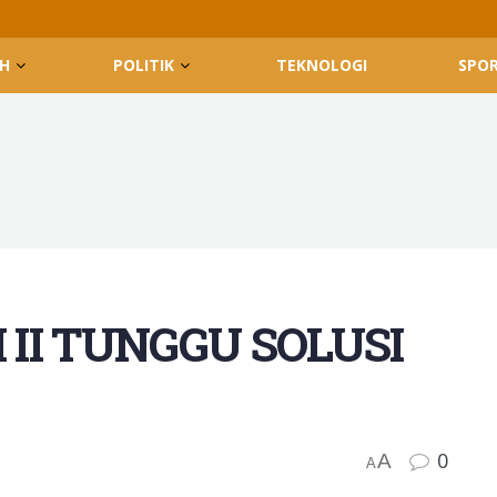
H
POLITIK
TEKNOLOGI
SPO
 II TUNGGU SOLUSI
0
A
A