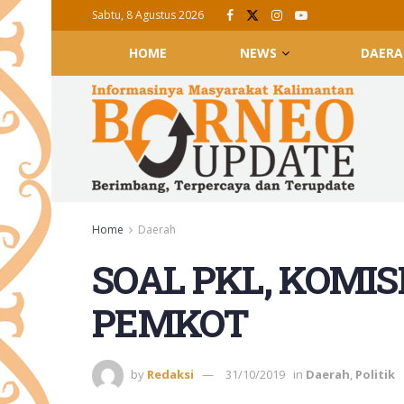
Sabtu, 8 Agustus 2026
HOME
NEWS
DAERA
Home
Daerah
SOAL PKL, KOMISI
PEMKOT
by
Redaksi
31/10/2019
in
Daerah
,
Politik