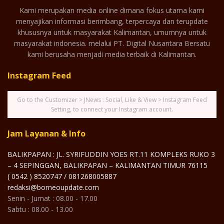
Kami merupakan media online dimana fokus utama kami
menyajikan informasi berimbang, terpercaya dan terupdate
khususnya untuk masyarakat Kalimantan, umumnya untuk
masyarakat indonesia. melalui PT. Digital Nusantara Bersatu
kami berusaha menjadi media terbaik di Kalimantan.
Instagram Feed
Go to the Customizer > JNews : Social, Like & View > Instagram Feed
Setting, to connect your Instagram account.
Jam Layanan & Info
BALIKPAPAN : JL. SYRIFUDDIN YOES RT.11 KOMPLEKS RUKO 3
– 4 SEPINGGAN, BALIKPAPAN – KALIMANTAN TIMUR 76115
( 0542 ) 8520747 / 081268005887
redaksi@borneoupdate.com
Senin - Jumat : 08.00 - 17.00
Sabtu : 08.00 - 13.00