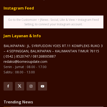
Instagram Feed
Go to the Customizer > JNews : Social, Like & View > Instagram Feed
Setting, to connect your Instagram account.
Jam Layanan & Info
BALIKPAPAN : JL. SYRIFUDDIN YOES RT.11 KOMPLEKS RUKO 3
– 4 SEPINGGAN, BALIKPAPAN – KALIMANTAN TIMUR 76115
( 0542 ) 8520747 / 081268005887
redaksi@borneoupdate.com
Senin - Jumat : 08.00 - 17.00
Sabtu : 08.00 - 13.00
Trending News